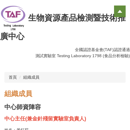
跳
到
生物資源產品檢測暨技術推
主
要
內
廣中心
容
區
全國認證基金會(TAF)認證通過
測試實驗室 Testing Laboratory 1798 (食品分析檢驗)
首頁
組織成員
組織成員
中心師資陣容
中心主任(兼金針殘留實驗室負責人)
姓名：黃鈺茹